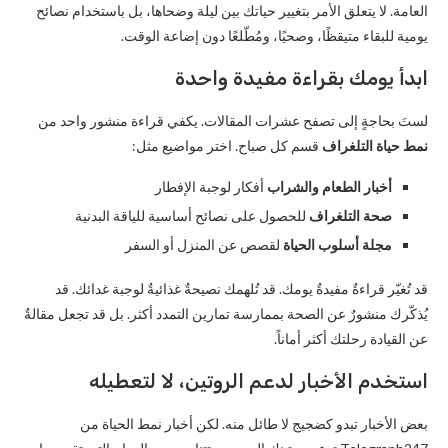
العامة. لا يتعلق الأمر بتغيير حياتك بين ليلة وضحاها، بل باستخدام نصائح
يومية للبقاء متيقظًا، وصحيًا، ومُطّلعًا دون إضاعة الوقت.
ابدأ يومك بقراءة مفيدة واحدة
لستَ بحاجةٍ إلى تصفح عشرات المقالات. يكفي قراءة منشور واحد من
نمط حياة التلغراف
قسم كل صباح. اختر مواضيع مثل:
أخبار الطعام والشراب
أفكار لوجبة الإفطار
صحة التلغراف
للحصول على نصائح أساسية للياقة البدنية
مجلة أسلوب الحياة
لقصص عن المنزل أو السفر
قد تُغيّر قراءةٌ مفيدةٌ يومك. قد تُلهمك نصيحةٌ غذائيةٌ لوجبة غدائك. قد
يُذكّرك منشورٌ عن الصحة بممارسة تمارين التمدد أكثر. بل قد تجعل مقالةٌ
عن القيادة رحلتك أكثر أماناً.
استخدم الأخبار لدعم الروتين، لا لتعطيله
بعض الأخبار تبدو كضجيج لا طائل منه. لكن أخبار نمط الحياة من