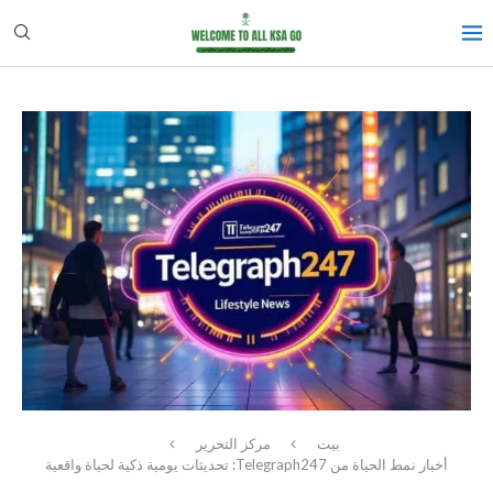
بيت
مركز التحرير
أخبار نمط الحياة من Telegraph247: تحديثات يومية ذكية لحياة واقعية