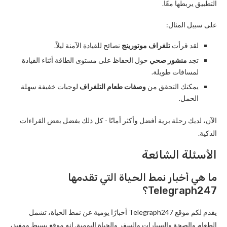
التطبيق يربطها معًا.
على سبيل المثال:
لقد قرأت
تلغراف موتورينج
نصائح للقيادة الآمنة ليلاً.
تجد
منشور صحي
حول الحفاظ على مستوى الطاقة أثناء القيادة
لمسافات طويلة.
يمكنك التحقق من
وصفات طعام التلغراف
لوجبات خفيفة سهلة
الحمل.
الآن، لديك رحلة برية أفضل وأكثر أمانًا - كل ذلك بفضل بعض القراءات
الذكية.
الأسئلة الشائعة
ما هي أخبار نمط الحياة التي تقدمها
Telegraph247؟
يقدم لكم موقع Telegraph247 أخبارًا يومية عن نمط الحياة، تشمل
الطعام والصحة والسيارات والسفر والحياة اليومية. إنه موقع بسيط ومفيد،