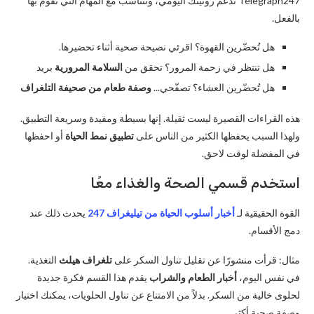
Telegraph247 تدعم روتينك اليومي، وتتناسب مع المهام التي تقوم بها
بالفعل.
هل تُحضّرين القهوة؟ اقرئي نصيحة صحية أثناء تحضيرها.
هل تنتظر في زحمة المرور؟ تحقق من
السلامة المرورية
بريد
هل تُحضّرين العشاء؟ تصفّحي...
وصفة طعام من صحيفة التلغراف
هذه القراءات القصيرة ليست ثقيلة. إنها بسيطة ومفيدة وسريعة التطبيق.
ولهذا السبب يحفظها الكثير من الناس على
تطبيق نمط الحياة
أو احفظها
في المفضلة لوقت لاحق.
استخدم قسمي الصحة والغذاء معًا
القوة الحقيقية لـ
أخبار أسلوب الحياة من تيليغراف 247
يحدث ذلك عند
دمج الأقسام.
مثال: قرأت منشورًا عن تقليل تناول السكر على
تلغراف هيلث
التغذية.
في نفس اليوم،
أخبار الطعام والشراب
يقدم هذا القسم فكرة جديدة
لحلوى خالية من السكر. بدلاً من الامتناع عن تناول الحلويات، يمكنك اختيار
وصفة صحية أكثر.