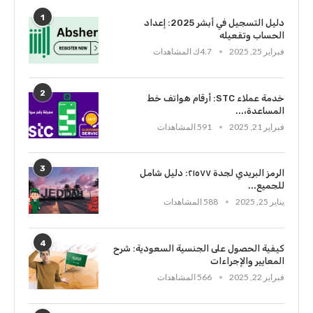
1
دليل التسجيل في أبشر 2025: إعداد
الحساب وتفعيله
فبراير 25, 2025
4.7ك المشاهدات
2
خدمة عملاء STC: أرقام هواتف خط
المساعدة،...
فبراير 21, 2025
591 المشاهدات
3
الرمز البريدي لجدة ٢١٥٧٧: دليل شامل
للجميع...
يناير 25, 2025
588 المشاهدات
4
كيفية الحصول على الجنسية السعودية: شرح
المعايير والإجراءات
فبراير 22, 2025
566 المشاهدات