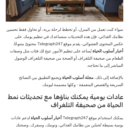
سواء كنت تعمل من المنزل، أو تخطط لرحلة برية، أو تحاول فقط تحسين
نظامك الغذائي، فإن هذه التحديثات ستساعدك في تنظيم يومك. على
عكس المحتوى العشوائي، يقدم موقع Telegraph247 محتوىً متنوعًا.
أخبار أسلوب الحياة
يُساعد على تنظيم الأمور. تتيح لك فئات مثل وصفات
الطعام من صحيفة التلغراف أو الصحة من صحيفة التلغراف الوصول
المباشر إلى ما تحتاجه.
بالإضافة إلى ذلك،
مجلة أسلوب الحياة
ويجمع التطبيق بين النصائح
السريعة والقصص المتعمقة - وكلها مصممة ليومك.
عادات يومية يمكنك بناؤها مع تحديثات نمط
الحياة من صحيفة التلغراف
يمكنك استخدام موقع Telegraph247
أخبار أسلوب الحياة
لدعم عادات
يومية بسيطة تُحسّن من نظامك الغذائي، ونومك، وسفرك، وصحتك