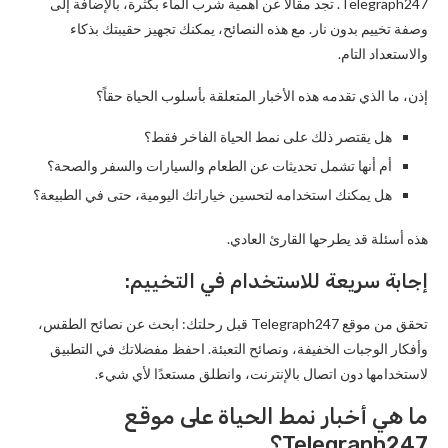
Telegraph247. تجد مقالاً عن أهمية شرب الماء بكثرة، بالإضافة إلى
وصفة تخييم بدون نار. مع هذه النصائح، يمكنك تجهيز حقيبتك بذكاء
والاستعداد التام.
إذن، ما الذي تقدمه هذه الأخبار المتعلقة بأسلوب الحياة حقاً؟
هل يقتصر ذلك على نمط الحياة الفاخر فقط؟
أم أنها تشمل تحديثات عن الطعام والسيارات والسفر والصحة؟
هل يمكنك استخدامه لتحسين خياراتك اليومية، حتى في الطبيعة؟
هذه أسئلة قد يطرحها القارئ العادي.
إجابة سريعة للاستخدام في التخييم:
تحقق من موقع Telegraph247 قبل رحلتك: ابحث عن نصائح الطقس،
وأفكار الوجبات الخفيفة، ونصائح التعبئة. احفظ مفضلاتك في التطبيق
لاستخدامها دون اتصال بالإنترنت، وانطلق مستعدًا لأي شيء.
ما هي أخبار نمط الحياة على موقع
Telegraph247؟