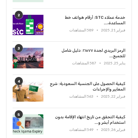
2
خدمة عملاء STC: أرقام هواتف خط
المساعدة،...
فبراير 21, 2025
589 المشاهدات
3
الرمز البريدي لجدة ٢١٥٧٧: دليل شامل
للجميع...
يناير 25, 2025
587 المشاهدات
4
كيفية الحصول على الجنسية السعودية: شرح
المعايير والإجراءات
فبراير 22, 2025
563 المشاهدات
5
كيفية التحقق من تاريخ انتهاء الإقامة بدون
استخدام أبشر و...
فبراير 26, 2025
549 المشاهدات