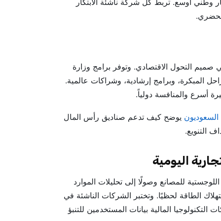
 وطني أوسع. تربط كل شركة ناشئة الابتكار
الحضري.
ء الاصطناعي في صميم التحول الاقتصادي. وتوفر برامج وزارة
مراحل المبكرة، وبرامج إرشادية، وشراكات عالمية.
رة أسرع والمنافسة دولياً.
السعوديون
يوضح كيف تدعم صناديق رأس المال
ف التنويع.
جارية اليومية
لوجستية للمصانع وصولًا إلى تحليلات الموارد
تهلاك الطاقة لحظيًا. وتختبر الشركات الناشئة في
التكنولوجيا المالية بيانات المستخدمين للتنبؤ