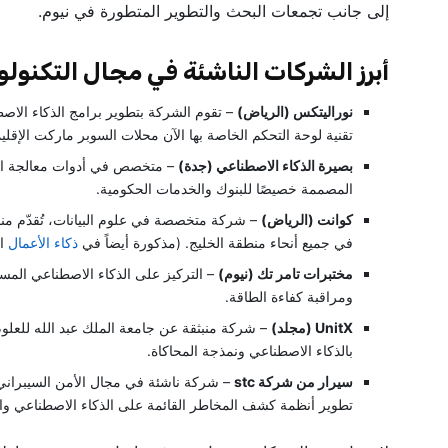
إلى جانب تجمعات البحث والتطوير المتطورة في نيوم.
أبرز الشركات الناشئة في مجال التكنولو
نوراليتكس (الرياض)
– تقوم الشركة بتطوير برامج الذكاء الاصطن
تقنية لوحة التحكم الخاصة بها الآن محلات السوبر ماركت الإقل
بصيرة الذكاء الاصطناعي (جدة)
– متخصص في أدوات معالجة اللغة
ية
المصممة خصيصًا للبنوك والخدمات الحكومية.
فرص)
كوانت (الرياض)
– شركة متخصصة في علوم البيانات، تُقدّم من
في جميع أنحاء منطقة الخليج. (مذكورة أيضاً في
ذكاء الأعمال
ال
مختبرات تامر تك (نيوم)
– التركيز على الذكاء الاصطناعي المستد
ومراقبة كفاءة الطاقة.
UnitX (مجلد)
– شركة منبثقة عن جامعة الملك عبد الله للعلوم
بالذكاء الاصطناعي ونمذجة المحاكاة.
سيرار من شركة stc
– شركة ناشئة في مجال الأمن السيبراني
تطوير أنظمة كشف المخاطر القائمة على الذكاء الاصطناعي وا