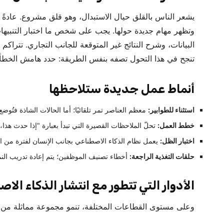
يشعر الناس بالقلق حيال الاستبدال، وهو قلق مشروع. عادةً ما
وتظهر مهام جديدة حولها. يجب على شخص ما اختبار التنبيه
البيانات، وشرح النتائج غير المتوقعة للجانب التجاري. تتراكم
تنجح في هذا التحول تصفه بنفس الطريقة: حدد هامش الخطأ ا
أنماط عمل جديدة ستلاحظها
استثناء للطوابير:
معظم العناصر تمر تلقائيًا؛ أما الحالات الشاذة فتُوض
خطط العمل:
تحلّ الملاحظات القصيرة التي تبدأ بعبارة "إذا حدث هذا،
اختبار الظل:
يعمل نظام الذكاء الاصطناعي بجانب الإنسان لفترة من الزم
حلقات التغذية الراجعة:
أخطاء تصنيف الموظفين؛ يتم إعادة تدريب النم
الأدوار التي تتطور مع انتشار الذكاء الا
وعلى مستوى القطاعات المختلفة، تنمو مجموعة مماثلة من ا