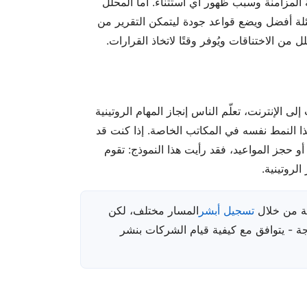
المزامنة وسبب ظهور أي استثناء. أما المحلل
أسئلة أفضل ويضع قواعد جودة ليتمكن التقرير من
ُقلل من الاختناقات ويُوفر وقتًا لاتخاذ القرارات.
لى الإنترنت، تعلّم الناس إنجاز المهام الروتينية
هذا النمط نفسه في المكاتب الخاصة. إذا كنت قد
أو حجز المواعيد، فقد رأيت هذا النموذج: تقوم
الروتينية.
ية من خلال
تسجيل أبشر
المسار مختلف، لكن
حاجة - يتوافق مع كيفية قيام الشركات بنشر