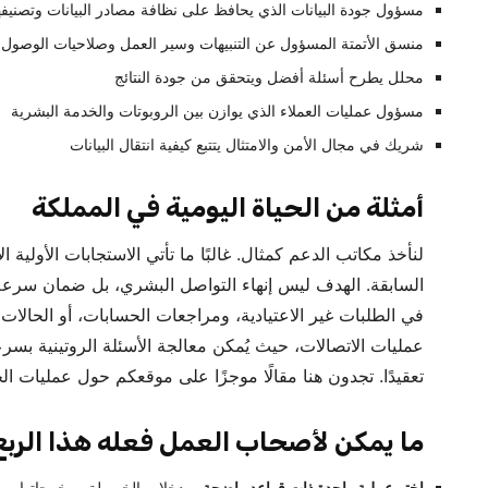
مسؤول جودة البيانات الذي يحافظ على نظافة مصادر البيانات وتصنيفه
منسق الأتمتة المسؤول عن التنبيهات وسير العمل وصلاحيات الوصول
محلل يطرح أسئلة أفضل ويتحقق من جودة النتائج
مسؤول عمليات العملاء الذي يوازن بين الروبوتات والخدمة البشرية
شريك في مجال الأمن والامتثال يتتبع كيفية انتقال البيانات
أمثلة من الحياة اليومية في المملكة
لنأخذ مكاتب الدعم كمثال. غالبًا ما تأتي الاستجابات الأولية 
السابقة. الهدف ليس إنهاء التواصل البشري، بل ضمان سرعة 
في الطلبات غير الاعتيادية، ومراجعات الحسابات، أو الحالات 
عمليات الاتصالات، حيث يُمكن معالجة الأسئلة الروتينية بسر
تعقيدًا. تجدون هنا مقالًا موجزًا ​​على موقعكم حول عمليات ا
ما يمكن لأصحاب العمل فعله هذا الربع
اختر عملية واحدة ذات قواعد واضحة.
مدخلات الخريطة ومخرجاتها، وما يُ