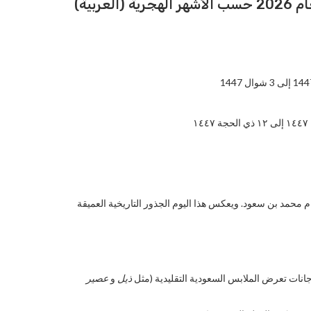
بية)
أسيس أول دولة سعودية عام 1727 على يد الإمام محمد بن سعود. ويعكس هذا اليوم الجذور التاريخية العميقة
انات تعرض الملابس السعودية التقليدية (مثل
ذيل
و
عصير