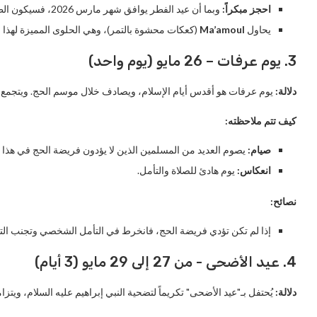
احجز مبكراً:
وبما أن عيد الفطر يوافق شهر مارس 2026، فسيكون الطقس لطيفاً، مما يجعله وقتاً مثالياً للسفر.
يحاول
Ma’amoul
(كعكات محشوة بالتمر)، وهي الحلوى المميزة لهذا ال
3. يوم عرفات – 26 مايو (يوم واحد)
دلالة:
يوم عرفات هو أقدس أيام الإسلام، ويصادف خلال موسم الحج. ويتجمع ا
كيف تتم ملاحظته:
صيام:
يصوم العديد من المسلمين الذين لا يؤدون فريضة الحج في هذا ا
انعكاس:
يوم هادئ للصلاة والتأمل.
نصائح:
إذا لم تكن تؤدي فريضة الحج، فانخرط في التأمل الشخصي وتجنب التخطي
4. عيد الأضحى - من 27 إلى 29 مايو (3 أيام)
دلالة:
يُحتفل بـ"عيد الأضحى" تكريماً لتضحية النبي إبراهيم عليه السلام، ويتز