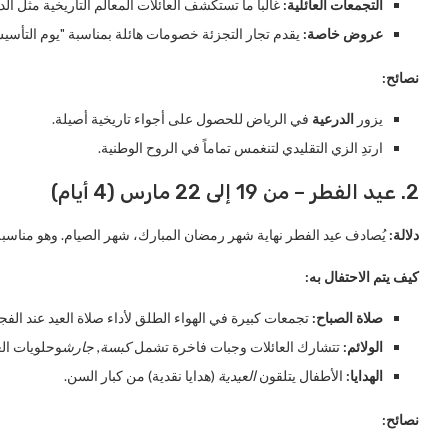
التجمعات العائلية:
غالباً ما تستكشف العائلات المعالم التاريخية مثل الد
عروض خاصة:
يقدم تجار التجزئة خصومات هائلة بمناسبة "يوم التأسي
نصائح:
يزور
الدرعية
في الرياض للحصول على أجواء تاريخية أصيلة.
ارتدِ الزي التقليدي لتنغمس تماماً في الروح الوطنية.
2. عيد الفطر – من 19 إلى 22 مارس (4 أيام)
دلالة:
يُصادف عيد الفطر نهاية شهر رمضان المبارك، شهر الصيام. وهو مناسبة 
كيف يتم الاحتفال به:
صلاة الصباح:
تجمعات كبيرة في الهواء الطلق لأداء صلاة العيد عند الفج
الولائم:
تتشارك العائلات وجبات فاخرة تشمل
كبسة
,
جارش
وحلويات الع
الهدايا:
الأطفال يتلقون
العيدية
(هدايا نقدية) من كبار السن.
نصائح: