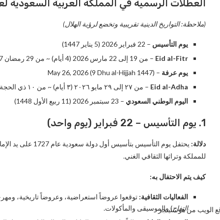
العطلات الرسمية في المملكة العربية السعودية لعام 2026 حسب الأشهر الهجرية (العر
(ملاحظة: التواريخ الدينية تقريبية وتخضع لرؤية الهلال)
ية
فرص)
يوم التأسيس
– 22 فبراير 2026 (5 يناير 1447)
Eid al-Fitr
– من 19 إلى 22 مارس 2026 (4 أيام) ~ من 29 رمضان 1447 إلى 3 شوال 1447
يوم عرفة
– May 26, 2026 (9 Dhu al-Hijjah 1447)
Eid al-Adha
– من ٢٧ إلى ٢٩ مايو ٢٠٢٦ (٣ أيام) ~ من ١٠ ذي الحجة ١٤٤٧ إلى ١٢ ذي الحجة ١٤٤٧
اليوم الوطني السعودي
– 23 سبتمبر 2026 (11 ربيع الأول 1448)
1. يوم التأسيس – 22 فبراير (يوم واحد)
دلالة:
يحتفل يوم التأسيس بت
للمملكة وتراثها الثقافي الغني.
كيف يتم الاحتفال به:
الفعاليات الثقافية:
توقعوا عروضاً استعراضية، وعروضاً تاريخية، ومهرج
التفاح
) والموسيقى والمأكولات.