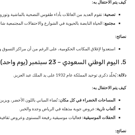
كيف يتم الاحتفال به:
تصحية:
تقوم العديد من العائلات بأداء طقوس التضحية بالماشية وتوزيع
مجتمع:
الحياة النابضة بالحيوية في الشوارع والاحتفالات المجتمعية شا
نصائح:
استعدوا لإغلاق المكاتب الحكومية، على الرغم من أن مراكز التسوق وم
5. اليوم الوطني السعودي – 23 سبتمبر (يوم واحد)
دلالة:
يُخلّد ذكرى توحيد المملكة عام 1932 على يد الملك عبد العزيز.
كيف يتم الاحتفال به:
المساحات الخضراء في كل مكان:
تُضاء المباني باللون الأخضر، ويزين 
ألعاب نارية:
عروض جوية مذهلة في الرياض وجدة والخبر.
الحفلات الموسيقية:
فعاليات موسيقية رفيعة المستوى وعروض ثقافية
نصائح: