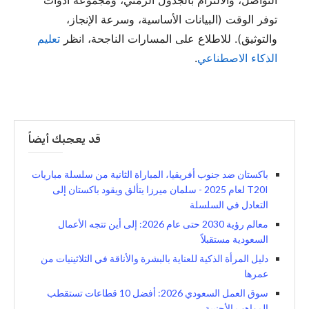
التواصل، والالتزام بالجدول الزمني، ومجموعة أدوات
توفر الوقت (البيانات الأساسية، وسرعة الإنجاز،
والتوثيق). للاطلاع على المسارات الناجحة، انظر
تعليم
الذكاء الاصطناعي
.
قد يعجبك أيضاً
باكستان ضد جنوب أفريقيا، المباراة الثانية من سلسلة مباريات
T20I لعام 2025 - سلمان ميرزا ​​يتألق ويقود باكستان إلى
التعادل في السلسلة
معالم رؤية 2030 حتى عام 2026: إلى أين تتجه الأعمال
السعودية مستقبلاً
دليل المرأة الذكية للعناية بالبشرة والأناقة في الثلاثينيات من
عمرها
سوق العمل السعودي 2026: أفضل 10 قطاعات تستقطب
المواهب الأجنبية