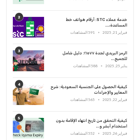
2
خدمة عملاء STC: أرقام هواتف خط
المساعدة،...
فبراير 21, 2025
591 المشاهدات
3
الرمز البريدي لجدة ٢١٥٧٧: دليل شامل
للجميع...
يناير 25, 2025
588 المشاهدات
4
كيفية الحصول على الجنسية السعودية: شرح
المعايير والإجراءات
فبراير 22, 2025
565 المشاهدات
5
كيفية التحقق من تاريخ انتهاء الإقامة بدون
استخدام أبشر و...
فبراير 26, 2025
552 المشاهدات