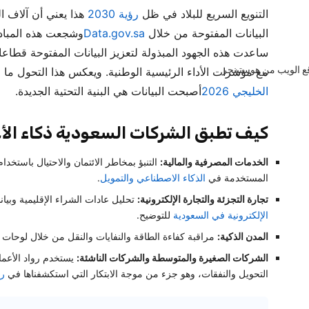
التنويع السريع للبلاد في ظل
رؤية 2030
هذا يعني أن آلاف ا
البيانات المفتوحة من خلال
Data.gov.sa
وشجعت هذه المبادر
ساعدت هذه الجهود المبذولة لتعزيز البيانات المفتوحة قطاعا
مع مؤشرات الأداء الرئيسية الوطنية. ويعكس هذا التحول ما 
الخليجي 2026
أصبحت البيانات هي البنية التحتية الجديدة.
كيف تطبق الشركات السعودية ذكاء الأع
الخدمات المصرفية والمالية:
التنبؤ بمخاطر الائتمان والاحتيال باستخدا
المستخدمة في
الذكاء الاصطناعي والتمويل
.
تجارة التجزئة والتجارة الإلكترونية:
تحليل عادات الشراء الإقليمية وبيا
الإلكترونية في السعودية
للتوضيح.
المدن الذكية:
مراقبة كفاءة الطاقة والنفايات والنقل من خلال لوحات
الشركات الصغيرة والمتوسطة والشركات الناشئة:
يستخدم رواد الأعما
التحويل والنفقات، وهو جزء من موجة الابتكار التي استكشفناها في
رو