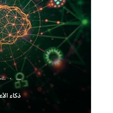
بيت
ذكاء 
ذكاء الأعمال (BI): معناه، استخداما