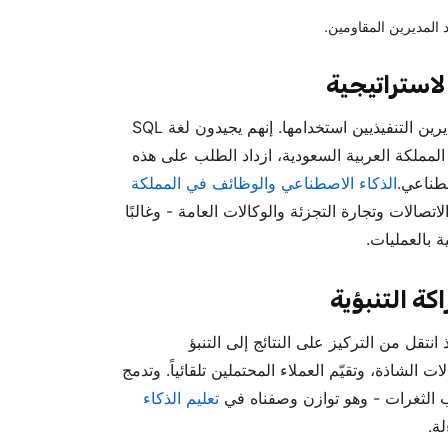
د المديرين المقاومين.
لاستراتيجية
يترجمون البيانات إلى قصص يمكن للمديرين التنفيذيين استخدامها. إنهم يجيدون لغة SQL
المملكة العربية السعودية، ازداد الطلب على هذه
صطناعي.
الذكاء الاصطناعي والوظائف في المملكة
تصالات وتجارة التجزئة والوكالات العامة - وغالبًا
 بالعمليات.
كة التنبؤية
انتقل من التركيز على النتائج إلى التنبؤ
 الشاذة، وتقيّم العملاء المحتملين تلقائياً. وتدمج
نب الثغرات - وهو توازن وصفناه في
تعليم الذكاء
ة.