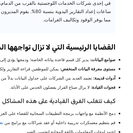
في إحدى شركات الخدمات اللوجستية بالقرب من الدمام، أ
ساعات إعداد التقارير اليدوية
مما يوفر الوقود وتكاليف الغرامات.
القضايا الرئيسية التي لا تزال تواجهها ا
صوامع البيانات:
يدير كل قسم قاعدة بياناته الخاصة؛ ودمجها يؤدي إلى ت
مستوى معرفة البيانات المنخفض:
يمكن للموظفين قراءة التقارير ولكن
أدوات قديمة:
تعتمد العديد من الشركات على جداول البيانات بدلاً من ل
فجوات القيادة:
لا يزال صناع القرار يفضلون الحدس على الأدلة.
كيف تتغلب الفرق القيادية على هذه المشاكل
دمج الأنظمة مع واجهات برمجة التطبيقات السحابية للقضاء على العزل
قم بتنظيم معسكرات تدريبية داخلية أو عقد شراكات مع برامج من
تع
اعتمد لوحات المعلومات باللغة المحلية لتحسين الفهم.