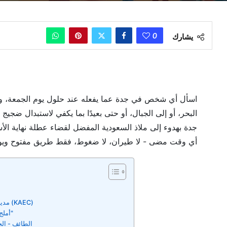
0
يشارك
اسأل أي شخص في جدة عما يفعله عند حلول يوم الجمعة، وست
البحر، أو إلى الجبال، أو حتى بعيدًا بما يكفي لاستبدال ضجي
أي وقت مضى - لا طيران، لا ضغوط، فقط طريق مفتوح وي
2. مدينة الملك عبد الله الاقتصادية (KAEC)
3. أملج - "جزر المالديف السعودية"
4. الطائف - ا