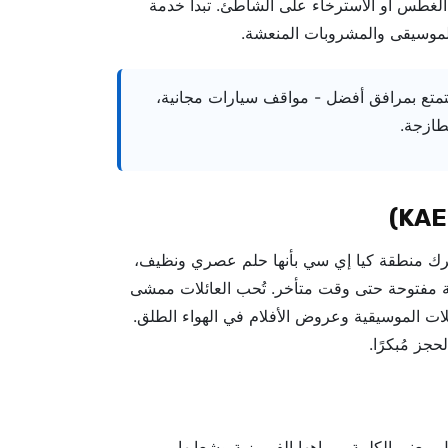
لغطس أو الاسترخاء على الشاطئ. تبدأ خدمة
الموسيقى والمشروبات المنعشة.
تمتع بمرافق أفضل - مواقف سيارات مجانية،
طازجة.
ع، تُشعرك منطقة كيا إي سي بأنها حلم عصري ونظيف،
مفتوحة حتى وقت متأخر. تُحب العائلات ممشى
لات الموسيقية وعروض الأفلام في الهواء الطلق.
جز مُبكرًا.
 معنى الكلمة، بمياهها الفيروزية وشعابها