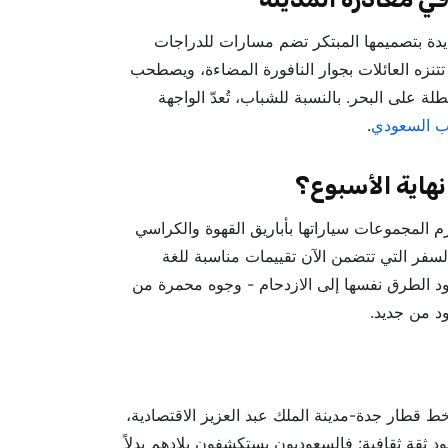
يدة بتصميمها المبتكر تضم مسارات للدراجات
تتنزه العائلات بجوار النافورة المضاءة، ويصطحب
لة على البحر. بالنسبة للشباب، تُعدّ الواجهة
ب السعودي
.
اية الأسبوع؟
زم المجموعات سياراتها بأباريق القهوة والكراسي
سفر التي تتضمن الآن تقييمات مناسبة للغة
ود الطرق نفسها إلى الازدحام - وجوه محمرة من
د من جديد.
خط قطار جدة-مدينة الملك عبد العزيز الاقتصادية،
 ثقة ثقافية: فالسعوديون يستكشفون بلادهم بدلاً