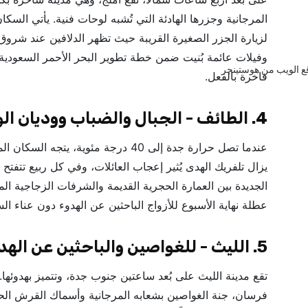
المرجانية وجزرها الهادئة التي تُشبه لوحات فنية. يأتي السك
لزيارة الجزر الصغيرة القريبة حيث تظهر الدلافين عند شرو
وفيلات عائمة بُنيت ضمن خطة تطوير البحر الأحمر السعودية، 
فاخرة بالفعل.
4. الطائف - الجبال والضباب ووديان الورود
عندما تصل حرارة جدة إلى 40 درجة مئوية،
يزال تلفريك الهدى يُثير إعجاب العائلات، وفي كل ربيع تتفتح 
الجديدة بين العمارة الحجرية القديمة والشرفات الزجاجية الم
عطلة نهاية الأسبوع للأزواج الباحثين عن الهدوء دون عناء ال
5. الليث - للغواصين والباحثين عن الهدوء
تقع مدينة الليث على بُعد ساعتين جنوب جدة، وتتميز بهدوئها
فرسان، جنة الغواصين بشعابه المرجانية وأسماك القرش الحو