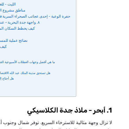
5. الليث - 
6. مناطق مشروع البح
7. حفرة الوعبة - إحدى عجائب الصحراء السرية ف
٨. واجهة جدة البحرية - عندما لا ترغب في مغادرة المدينة
كيف يخطط السكان المح
نصائح عملية للمسا
كيف ت
ما هي أفضل وجهات العطلات الأسبوعية القريبة
هل تستحق مدينة الملك عبد الله الاقتصا
هل أحتاج إل
1. أبحر - ملاذ جدة الكلاسيكي
لا تزال وجهة مثالية للاسترخاء السريع. توفر شمال وجنوب 