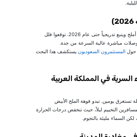
يلية.
في إطار رؤية 2030، يجري افتتاح منتجعات بيئية جديدة بين أملج وينبع تدريجياً حتى عام 2026. توقعوا فلل
وصلات مباشرة عالية السرعة من جدة.
ا حول
المستثمرون السعوديون
يستكشف هذا البحث
 السرية في المملكة العربية
ة تستغرق يومين. تبدو فوهة الملح الأبيض
فرين التخييم ليلاً، حيث تنخفض درجات الحرارة
لكن السماء مليئة بالنجوم.