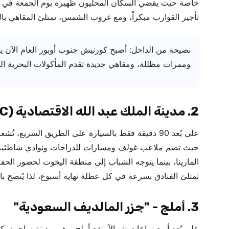
خاصة حيث يقضي السكان المحليون ظهيرة يوم الجمعة في ا
تأجير القوارب مبكراً، ومع غروب الشمس، تمتلئ المقاهي ب
نصيحة من الداخل: أصبح كورنيش جنوب أوبور العام الآن ي
وممرات مظللة، ومقاهي جديدة تقدم المأكولات البحرية ال
ية
فرص)
2. مدينة الملك عبد الله الاقتصادية (KAEC)
على بُعد 90 دقيقة فقط بالسيارة على الطريق السري
حيث تضم ملاعب غولف ومسارات للدراجات ونوادي شاطئية 
المارينا، بينما يتوجه الشباب إلى منطقة اليخوت لحضور الحف
تمتلئ الفنادق بسرعة في كل عطلة نهاية أسبوع، لذا يُنصح بالح
3. أملج - "جزر المالديف السعودية"
على بُعد أربع ساعات شمالاً، تقع أملج، وهي مدينة ساحرة بكل