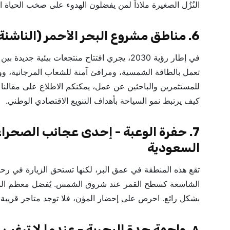
النُزُل الصغيرة ملاذاً لمن يفضلون الهدوء على صخب الحياة الل
6. مناطق مشروع البحر الأحمر (الناشئة 2026)
تعمل بالطاقة الشمسية، ومرافئ آمنة للشعاب المرجانية، و
للمستثمرين والباحثين عن عمل، يمكنكم الاطلاع على مقالن
كيف يرتبط نمو السياحة بأهداف التنويع الاقتصادي الوطني.
7. حفرة الوعبة - إحدى عجائب الصحراء
السعودية
تقع هذه المنطقة في عمق البر، لكنها تستحق الزيارة في رحل
الشاسعة كسطح القمر عند شروق الشمس. يُفضل معظم المسا
بشكل رائع. احرص على إحضار المؤن، فلا توجد متاجر قريبة، 
٨. واجهة جدة البحرية - عندما لا ترغب في مغادرة المدينة