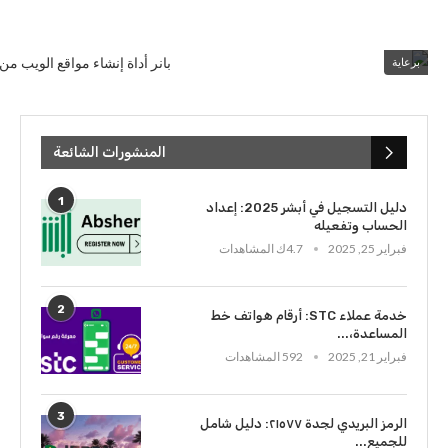
برعاية
المنشورات الشائعة
1
دليل التسجيل في أبشر 2025: إعداد
الحساب وتفعيله
فبراير 25, 2025
4.7ك المشاهدات
2
خدمة عملاء STC: أرقام هواتف خط
المساعدة،...
فبراير 21, 2025
592 المشاهدات
3
الرمز البريدي لجدة ٢١٥٧٧: دليل شامل
للجميع...