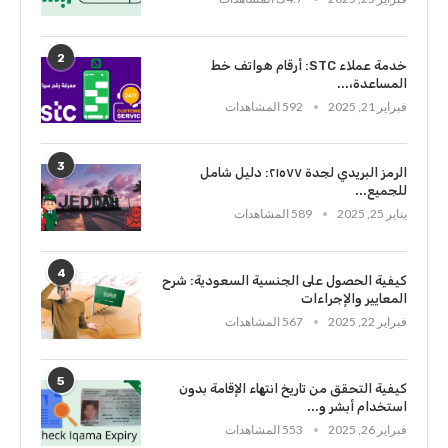
2
خدمة عملاء STC: أرقام هواتف خط
المساعدة،...
فبراير 21, 2025
592 المشاهدات
3
الرمز البريدي لجدة ٢١٥٧٧: دليل شامل
للجميع...
يناير 25, 2025
589 المشاهدات
4
كيفية الحصول على الجنسية السعودية: شرح
المعايير والإجراءات
فبراير 22, 2025
567 المشاهدات
5
كيفية التحقق من تاريخ انتهاء الإقامة بدون
استخدام أبشر و...
فبراير 26, 2025
553 المشاهدات