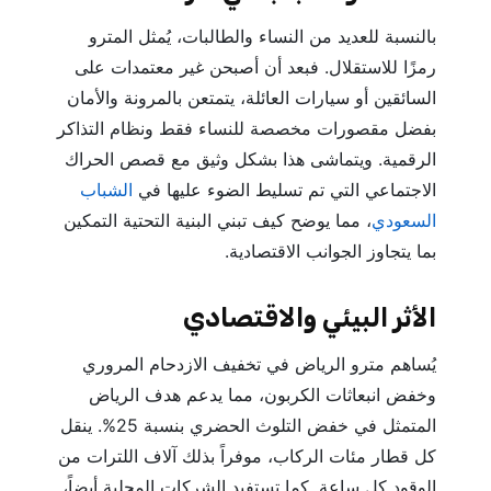
بالنسبة للعديد من النساء والطالبات، يُمثل المترو
رمزًا للاستقلال. فبعد أن أصبحن غير معتمدات على
السائقين أو سيارات العائلة، يتمتعن بالمرونة والأمان
بفضل مقصورات مخصصة للنساء فقط ونظام التذاكر
الرقمية. ويتماشى هذا بشكل وثيق مع قصص الحراك
الاجتماعي التي تم تسليط الضوء عليها في
الشباب
السعودي
، مما يوضح كيف تبني البنية التحتية التمكين
بما يتجاوز الجوانب الاقتصادية.
الأثر البيئي والاقتصادي
يُساهم مترو الرياض في تخفيف الازدحام المروري
وخفض انبعاثات الكربون، مما يدعم هدف الرياض
المتمثل في خفض التلوث الحضري بنسبة 25%. ينقل
كل قطار مئات الركاب، موفراً بذلك آلاف اللترات من
الوقود كل ساعة. كما تستفيد الشركات المحلية أيضاً،