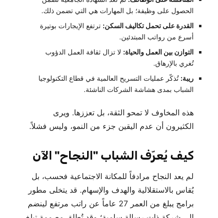
الحصول على وظيفة؛ بل المهارات هي التي تضمن ذلك.
القدرة على تحمل تكاليف السكن:
ترتفع الإيجارات بوتيرة
أسرع من رواتب المبتدئين.
التوازن بين العمل والحياة:
لا تزال ثقافة العمل الدؤوب
تُغري بالإرهاق.
ريبة:
تُذكّر عمليات التسريح العالمية في قطاع التكنولوجيا
الشباب بمدى هشاشة الشركات الناشئة.
هذه المخاوف لا تمحو الثقة، بل تعززها. ويرى
الكثيرون أن عدم اليقين جزء من النمو، وليس فشلاً.
كيف يُعرّف الشباب "النجاح" الآن
لم يعد النجاح مرادفاً للمكانة الاجتماعية فحسب، بل
يُقاس بالاستقلالية والهدف والإسهام. قد يتخلى مطور
برامج يبلغ من العمر 27 عاماً عن راتب مرتفع لينضم
إلى شركة ذات رسالة سامية؛ وقد تُطلق مصممة تبلغ