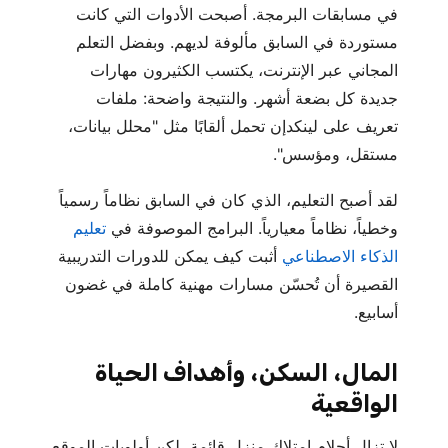
في مسابقات البرمجة. أصبحت الأدوات التي كانت
مستوردة في السابق مألوفة لديهم. وبفضل التعلم
المجاني عبر الإنترنت، يكتسب الكثيرون مهارات
جديدة كل بضعة أشهر. والنتيجة واضحة: ملفات
تعريف على لينكدإن تحمل ألقابًا مثل "محلل بيانات،
مستقل، ومؤسس".
لقد أصبح التعليم، الذي كان في السابق نظاماً رسمياً
وخطياً، نظاماً معيارياً. البرامج الموصوفة في
تعليم
الذكاء الاصطناعي
أثبت كيف يمكن للدورات التدريبية
القصيرة أن تُحسّن مسارات مهنية كاملة في غضون
أسابيع.
المال، السكن، وأهداف الحياة
الواقعية
لا تزال أحلام امتلاك منزل قائمة، لكن أولويات الموقع