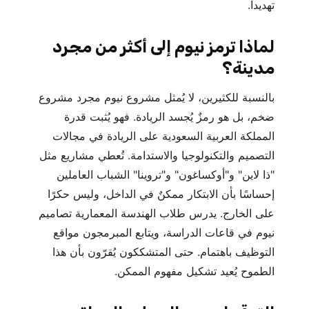
تهديداً.
لماذا ترمز نيوم إلى أكثر من مجرد
مدينة؟
بالنسبة للكثيرين، لا يُمثل مشروع نيوم مجرد مشروع
ضخم، بل هو رمزٌ يُجسد الريادة. فهو يُثبت قدرة
المملكة العربية السعودية على الريادة في مجالات
التصميم والتكنولوجيا والاستدامة. تُعطي مشاريع مثل
"ذا لاين" و"أوكساغون" و"تروينا" الشباب العاملين
إحساسًا بأن الابتكار ممكنٌ في الداخل، وليس حكرًا
على الخارج. يدرس طلاب الهندسة المعمارية تصاميم
نيوم في قاعات الدراسة، ويتابع المبرمجون مواقع
التوظيف باهتمام. حتى المتشككون يُقرّون بأن هذا
الطموح يُعيد تشكيل مفهوم الممكن.