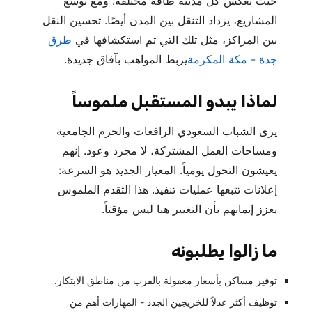
حيث تعكس كل مدينة طاقةً مختلفة. ومع توسع
المشاريع، يزداد التنقل بين المدن أيضًا. تحسين النقل
بين المراكز، مثل تلك التي تم استكشافها في
طرق
جدة - مكة المكرمة
يربط المواهب بآفاق جديدة.
لماذا يبدو المستقبل ملموساً
يرى الشباب السعودي الرافعات والحرم الجامعية
ومساحات العمل المشتركة، لا مجرد وعود. إنهم
يعيشون التحول يومياً. المعيار الجديد هو السرعة:
إعلانات تتبعها عمليات تنفيذ. هذا التقدم الملموس
يعزز إيمانهم بأن التغيير هنا ليس مؤقتاً.
ما زالوا يطلبونه
توفير مساكن بأسعار معقولة بالقرب من مناطق الابتكار.
توظيف أكثر عدلاً للخريجين الجدد - المهارات أهم من