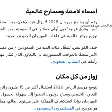
أسماء لامعة ومسارح عالمية
رغم أن برنامج مهرجان 2026 لا يزال قيد ا
آسيا، وفرق غربية تُحيي أولى حفلاتها في السعودية. ومن المت
توزيع جوائز عالمية في قاعات المهرجان الجديدة بالمدينة.
خلف الكواليس، يُشغّل مئات المبدعين السعوديين - من مصمم
الأمر متعلقًا بالمواهب المستوردة، بل بالتعاون الذي يُنمّي مه
رأيناها في
الشباب السعودي
.
زوار من كل مكان
يتوقع موسم الرياض 
التعاون الخليجي وسياح دوليون، انجذبوا إلى سهولة الحصول ع
المهرجان بوابةً لاستكشاف المملكة على مستوى العالم، مما
هو موضح في
المستثمرون السعوديون
.