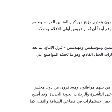
لإعلان، يعد المنظمون بتقديم مزيج من كبار الفنانين العرب، ونجوم
وقع أيضاً أن تُقام عروض أولى للأفلام وحفلات
ين وموسيقيين ومهندسين - فرق الإنتاج. لم يعد
ارات الجيل القادم، وهو ما يُجسّد المواضيع التي
2026 استقبال أكثر من 15 مليون زائر، من بينهم مواطنون ومسافرون من دول مجلس
لى التأشيرة والرحلات الجوية الجديدة. وقد أصبح
 حفز الاستثمارات في قطاعي الضيافة والنقل، كما