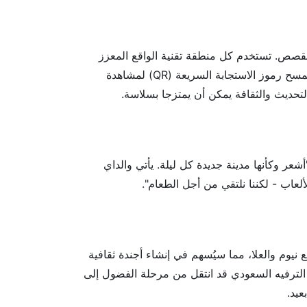
وجيا وسرد القصص. تستخدم كل منطقة تقنية الواقع المعزز
ومساعدي الذكاء الاصطناعي للتنقل والترجمة. يقوم الزوار بمسح رموز الاستجابة السريعة (QR) لمشاهدة
لتحديث والثقافة يمكن أن يمتزجا بسلاسة.
ر وكأنها مدينة جديدة كل ليلة. يأتي والداي
لعاب - لكننا نلتقي من أجل الطعام".
يوم والعلا، مما سيُسهم في إنشاء أجندة ثقافية
بت شيئاً، فهو أن قطاع الترفيه السعودي قد انتقل من مرحلة الفضول إلى
عيد.