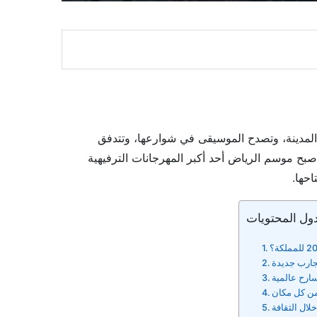
 المدينة، وتصدح الموسيقى في شوارعها، وتتدفق
د بين ساحاتٍ تُشبه عوالمَ أخرى. وبحلول عام ٢٠٢٦، أصبح موسم الرياض أحد أكبر المهرجانات الترفيهية
احها.
ول المحتويات
جارب جديدة
ارح عالمية
من كل مكان
لال الثقافة