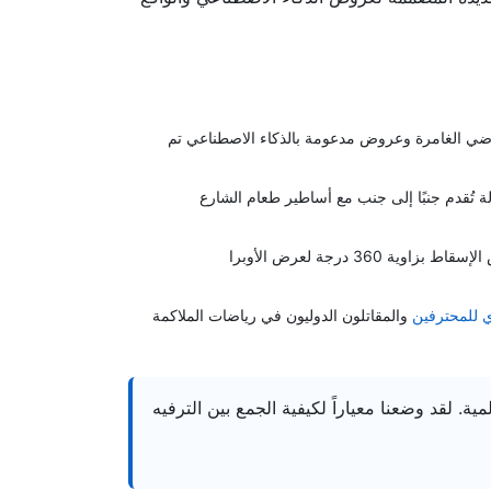
راضي الغامرة وعروض مدعومة بالذكاء الاصطناعي تم
مة ورقصات من أكثر من 40 دولة تُقدم جنبًا إلى جنب مع أساطير طعام الشارع
– مسرح في الهواء الطلق مزود بتقنية عرض الإسقاط بزاوية 360 درجة لعرض الأوبرا
 للمحترفين
والمقاتلون الدوليون في رياضات الملاكمة
ة. لقد وضعنا معياراً لكيفية الجمع بين الترفيه