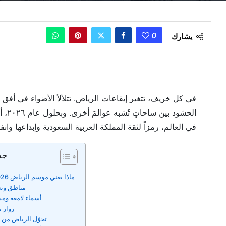
0
يشارك
في كل خريف، تتغير إيقاعات الرياض. تتلألأ الأضواء في أفق
الحشو
في العالم، رمزاً لثقة المملكة العربية السعودية وإبداعها وانفت
جد
ماذا يعني موسم الرياض 2026 للمملكة؟
مناطق وت
أسماء لامعة ومس
زوار 
تحوّل الرياض من خ