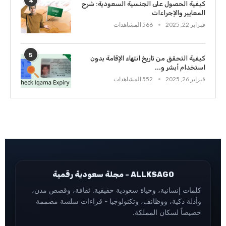
4
كيفية الحصول على الجنسية السعودية: شرح
المعايير والإجراءات
فبراير 22, 2025
566 المشاهدات
5
كيفية التحقق من تاريخ انتهاء الإقامة بدون
استخدام أبشر و...
فبراير 26, 2025
552 المشاهدات
ALLKSAGO - مجلة سعودية رقمية
كلمات إنسانية، وحياة سعودية حقيقية. ثقافة، وقصص مدن،
وأدلة ذكية، ووظائف، وتكنولوجيا - قراءات سلسة مصممة
خصيصاً لسكان المملكة.