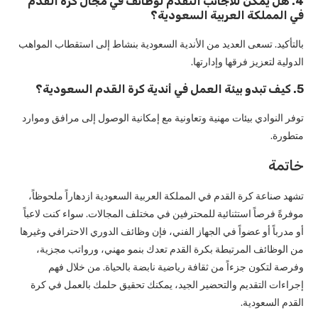
4. هل يمكن للأجانب التقدم لوظائف في مجال كرة القدم
في المملكة العربية السعودية؟
بالتأكيد. تسعى العديد من الأندية السعودية بنشاط إلى استقطاب المواهب
الدولية لتعزيز فرقها وإدارتها.
5. كيف تبدو بيئة العمل في أندية كرة القدم السعودية؟
توفر النوادي بيئات مهنية وتعاونية مع إمكانية الوصول إلى مرافق وموارد
متطورة.
خاتمة
تشهد صناعة كرة القدم في المملكة العربية السعودية ازدهاراً ملحوظاً،
موفرةً فرصاً استثنائية للمحترفين في مختلف المجالات. سواء كنت لاعباً
أو مدرباً أو عضواً في الجهاز الفني، فإن وظائف الدوري الاحترافي وغيرها
من الوظائف المرتبطة بكرة القدم تعدك بنمو مهني، ورواتب مجزية،
وفرصة لتكون جزءاً من ثقافة رياضية نابضة بالحياة. من خلال فهم
إجراءات التقديم والتحضير الجيد، يمكنك تحقيق حلمك بالعمل في كرة
القدم السعودية.