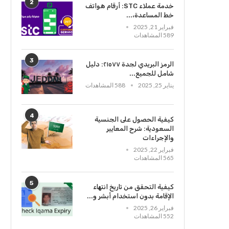
2
خدمة عملاء STC: أرقام هواتف
خط المساعدة،...
فبراير 21, 2025
589 المشاهدات
3
الرمز البريدي لجدة ٢١٥٧٧: دليل
شامل للجميع...
يناير 25, 2025
588 المشاهدات
4
كيفية الحصول على الجنسية
السعودية: شرح المعايير
والإجراءات
فبراير 22, 2025
565 المشاهدات
5
كيفية التحقق من تاريخ انتهاء
الإقامة بدون استخدام أبشر و...
فبراير 26, 2025
552 المشاهدات