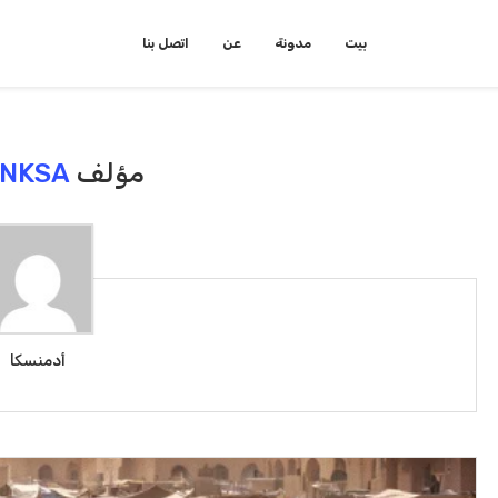
بيت
مدونة
عن
اتصل بنا
مؤلف
INKSA
أدمنسكا