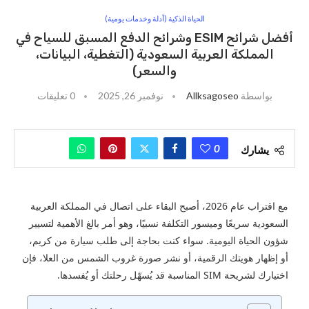
الحياة الذكية (أدلة وخدمات يومية)
أفضل شرائح ESIM وشرائح الدفع المسبق للسياح في
المملكة العربية السعودية (التغطية، البيانات،
والسعر)
بواسطة
Allksagoseo
نوفمبر 26, 2025
0 تعليقات
0
يشارك
مع اقتراب عام 2026، أصبح البقاء على اتصال في المملكة العربية
السعودية سريعًا وميسور التكلفة نسبيًا، وهو أمر بالغ الأهمية لتسيير
شؤون الحياة اليومية. سواء كنت بحاجة إلى طلب سيارة من كريم،
أو إظهار هويتك الرقمية، أو نشر صورة غروب الشمس من العلا، فإن
اختيارك لشريحة SIM المناسبة قد يُسهّل رحلتك أو يُفسدها.