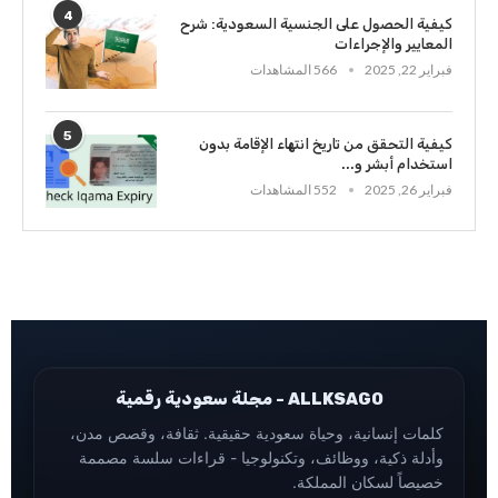
4
كيفية الحصول على الجنسية السعودية: شرح
المعايير والإجراءات
فبراير 22, 2025
566 المشاهدات
5
كيفية التحقق من تاريخ انتهاء الإقامة بدون
استخدام أبشر و...
فبراير 26, 2025
552 المشاهدات
ALLKSAGO - مجلة سعودية رقمية
كلمات إنسانية، وحياة سعودية حقيقية. ثقافة، وقصص مدن،
وأدلة ذكية، ووظائف، وتكنولوجيا - قراءات سلسة مصممة
خصيصاً لسكان المملكة.