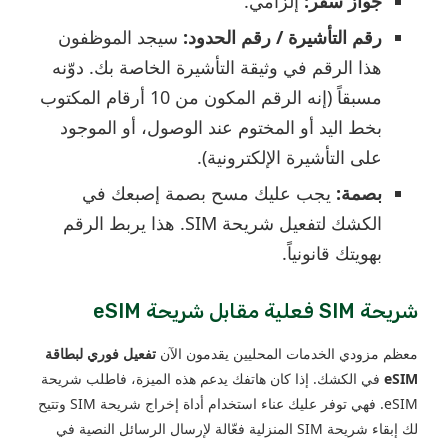
جواز سفر:
إلزامي.
رقم التأشيرة / رقم الحدود:
سيجد الموظفون
هذا الرقم في وثيقة التأشيرة الخاصة بك. دوّنه
مسبقاً (إنه الرقم المكون من 10 أرقام المكتوب
بخط اليد أو المختوم عند الوصول، أو الموجود
على التأشيرة الإلكترونية).
بصمة:
يجب عليك مسح بصمة إصبعك في
الكشك لتفعيل شريحة SIM. هذا يربط الرقم
بهويتك قانونياً.
شريحة SIM فعلية مقابل شريحة eSIM
معظم مزودي الخدمات المحليين يقدمون الآن
تفعيل فوري لبطاقة
eSIM
في الكشك. إذا كان هاتفك يدعم هذه الميزة، فاطلب شريحة
eSIM. فهي توفر عليك عناء استخدام أداة إخراج شريحة SIM وتتيح
لك إبقاء شريحة SIM المنزلية فعّالة لإرسال الرسائل النصية في