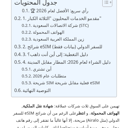
جدول المحتويات
🏆 رأي سريع: الأفضل لعام 2026
1. مقدمو الخدمات المحليون "الثلاثة الكبار"
شركة الاتصالات السعودية (STC)
الهواتف المحمولة
زين المملكة العربية السعودية
2. شرائح eSIM للسفر الدولي (بيانات فقط)
3. دليل التغطية: إلى أين أنت ذاهب؟
4. دليل الشراء لعام 2026: المطار مقابل المدينة
أين تشتري
متطلبات عام 2026
شريحة SIM فعلية مقابل شريحة eSIM
التوصية النهائية
تهيمن على السوق ثلاث شركات عملاقة:
شهادة نقل الملكية
,
الهواتف المحمولة
، و
انتظر
على الرغم من أن شرائح eSIM للسفر
الدولي (مثل Airalo) مريحة، إلا أنها غالباً ما تفتقر إلى رقم هاتف
محلي - وهي ميزة أساسية ستحتاجها لتلقي كلمات المرور لمرة