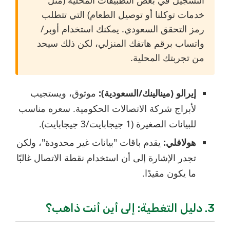
التسجيل في بعض التطبيقات المحلية (مثل
خدمات توكلنا أو توصيل الطعام) التي تتطلب
رمز التحقق السعودي. يمكنك استخدام أوبر/
واتساب برقم هاتفك المنزلي، لكن ذلك سيحد
من تجربتك المحلية.
إيرالو (مينالينك/السعودية):
موثوق، ويستجيب
لأبراج شركة الاتصالات الحكومية. سعره مناسب
للبيانات الصغيرة (1 جيجابايت/3 جيجابايت).
هولافلي:
يقدم باقات "بيانات غير محدودة"، ولكن
تجدر الإشارة إلى أن استخدام نقطة الاتصال غالبًا
ما يكون مقيدًا.
3. دليل التغطية: إلى أين أنت ذاهب؟