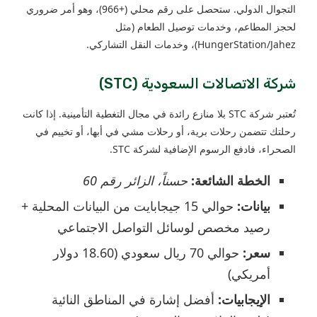
التجوال الدولي. ستحصل على رقم محلي (+966)، وهو أمر ضروري
لحجز المطاعم، وخدمات توصيل الطعام (مثل
HungerStation/Jahez)، وخدمات النقل التشاركي.
شركة الاتصالات السعودية (STC)
تُعتبر شركة STC بلا منازع رائدة في مجال التغطية التأمينية. إذا كانت
رحلتك تتضمن رحلات برية، أو رحلات مشي في أبها، أو تخييم في
الصحراء، فادفع الرسوم الإضافية لشركة STC.
الخطة الشائعة:
حسناً، الزائر رقم 60
بيانات:
حوالي 15 جيجابايت من البيانات المحلية +
رصيد مخصص لوسائل التواصل الاجتماعي
سعر:
حوالي 70 ريال سعودي (18.60 دولار
أمريكي)
الإيجابيات:
أفضل إشارة في المناطق النائية