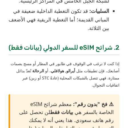
لشبكة الجيل الخامس في المراكز الرئيسية.
السلبيات:
قد تكون التغطية الداخلية ضعيفة في
المباني القديمة؛ أما التغطية الريفية فهي الأضعف
بين الثلاثة.
2. شرائح eSIM للسفر الدولي (بيانات فقط)
إذا كنت لا ترغب في الوقوف في طابور في المطار أو مسح بصمات
أصابعك، فإن تطبيقات مثل
أيرالو
,
هولافلي
، أو
الرحالة
تُعدّ بدائل
ممتازة. فهي تتصل بالشبكات المحلية (عادةً STC أو زين) عبر
اتفاقيات التجوال.
⚠️ فخ "بدون رقم":
معظم شرائح eSIM
الخاصة بالسفر هي
بيانات فقط
لن تحصل على
رقم هاتف سعودي. هذا يعني أنه لا يمكنك