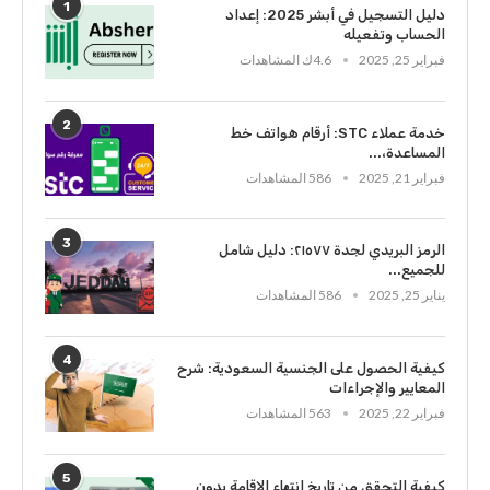
1
دليل التسجيل في أبشر 2025: إعداد
الحساب وتفعيله
فبراير 25, 2025
4.6ك المشاهدات
2
خدمة عملاء STC: أرقام هواتف خط
المساعدة،...
فبراير 21, 2025
586 المشاهدات
3
الرمز البريدي لجدة ٢١٥٧٧: دليل شامل
للجميع...
يناير 25, 2025
586 المشاهدات
4
كيفية الحصول على الجنسية السعودية: شرح
المعايير والإجراءات
فبراير 22, 2025
563 المشاهدات
5
كيفية التحقق من تاريخ انتهاء الإقامة بدون